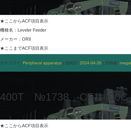
★ここからACF項目表示
機種名：Leveler Feeder
メーカー：ORII
★ここまでACF項目表示
カテゴリー:
Peripheral apparatus
| 投稿日:
2024-04-26
|
投稿者:
mega
400T №1738 CF1-400C
★ここからACF項目表示