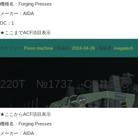
機種名：Forging Presses
メーカー：AIDA
DC：1
★ここまでACF項目表示
カテゴリー:
Press machine
| 投稿日:
2024-04-26
|
投稿者:
megatech
220T №1737 CF1-22C
★ここからACF項目表示
機種名：Forging Presses
メーカー：AIDA