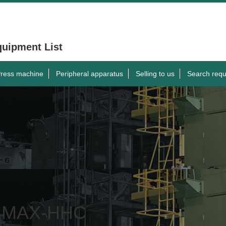
quipment List
ress machine
Peripheral apparatus
Selling to us
Search requ
MAX-HHC