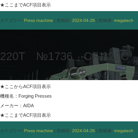
★ここまでACF項目表示
カテゴリー:
Press machine
| 投稿日:
2024-04-26
|
投稿者:
megatech
220T №1736 CF1-22C
★ここからACF項目表示
機種名：Forging Presses
メーカー：AIDA
★ここまでACF項目表示
カテゴリー:
Press machine
| 投稿日:
2024-04-26
|
投稿者:
megatech