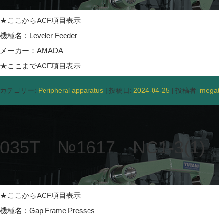
★ここからACF項目表示
機種名：Leveler Feeder
メーカー：AMADA
★ここまでACF項目表示
カテゴリー:
Peripheral apparatus
| 投稿日:
2024-04-25
|
投稿者:
mega
035T №1617 NC1-3(1)
★ここからACF項目表示
機種名：Gap Frame Presses