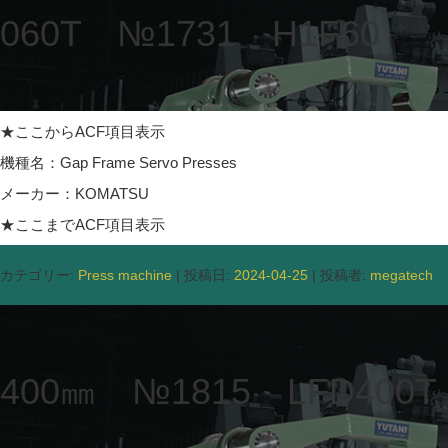
060T №1731 H1F60
★ここからACF項目表示
機種名：Gap Frame Servo Presses
メーカー：KOMATSU
★ここまでACF項目表示
カテゴリー:
Press machine
| 投稿日:
2024-04-25
|
投稿者:
megatech
400㎜ №1815 LFD400T