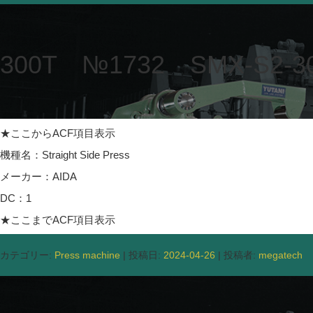
300T №1732 SMX-S2-30
★ここからACF項目表示
機種名：Straight Side Press
メーカー：AIDA
DC：1
★ここまでACF項目表示
カテゴリー:
Press machine
| 投稿日:
2024-04-26
|
投稿者:
megatech