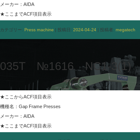
メーカー：AIDA
★ここまでACF項目表示
カテゴリー:
Press machine
| 投稿日:
2024-04-24
|
投稿者:
megatech
035T №1616 NC1-3(1)
★ここからACF項目表示
機種名：Gap Frame Presses
メーカー：AIDA
★ここまでACF項目表示